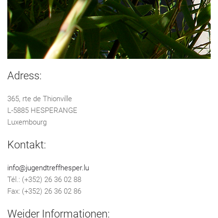
Adress:
365, rte de Thionville
L-5885 HESPERANGE
Luxembourg
Kontakt:
info@jugendtreffhesper.lu
Tél.: (+352) 26 36 02 88
Fax: (+352) 26 36 02 86
Weider Informationen: