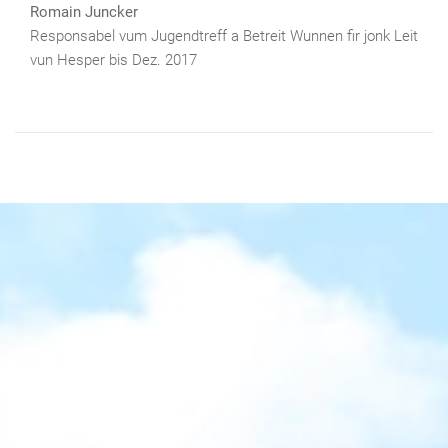
Romain Juncker
Responsabel vum Jugendtreff a Betreit Wunnen fir jonk Leit
vun Hesper bis Dez. 2017