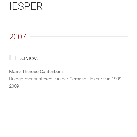
HESPER
2007
Interview:
Marie-Thérèse Gantenbein
Buergermeeschtesch vun der Gemeng Hesper vun 1999-
2009