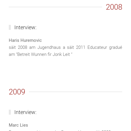
2008
Interview:
Haris Huremovic
säit 2008 am Jugendhaus a säit 2011 Educateur gradué
am “Betreit Wunnen fir Jonk Leit “
2009
Interview:
Marc Lies