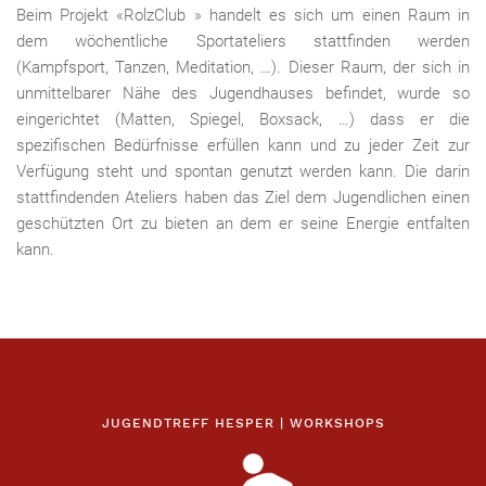
Beim Projekt «RolzClub » handelt es sich um einen Raum in
dem wöchentliche Sportateliers stattfinden werden
(Kampfsport, Tanzen, Meditation, …). Dieser Raum, der sich in
unmittelbarer Nähe des Jugendhauses befindet, wurde so
eingerichtet (Matten, Spiegel, Boxsack, …) dass er die
spezifischen Bedürfnisse erfüllen kann und zu jeder Zeit zur
Verfügung steht und spontan genutzt werden kann. Die darin
stattfindenden Ateliers haben das Ziel dem Jugendlichen einen
geschützten Ort zu bieten an dem er seine Energie entfalten
kann.
JUGENDTREFF HESPER | WORKSHOPS