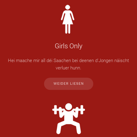
Girls Only
Hei maache mir all déi Saachen bei deenen d’Jongen näischt
verluer hunn.
WEIDER LIESEN