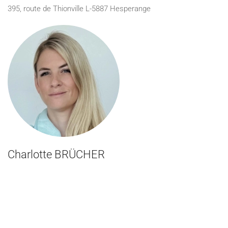
395, route de Thionville L-5887 Hesperange
Charlotte BRÜCHER
RESPONSABEL ADJOINTE VUM HAUS
395, route de Thionville L-5887 Hesperange
EMAIL