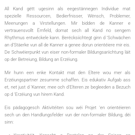
All Kand gëtt ugesinn als eegestännegen Individue mat
spezielle Ressourcen, Bedierfnisser, Wënsch, Problemer,
Meenungen a Virstellungen. Mir bidden de Kanner e
vertrauensvollt Ëmfeld, domat sech all Kand no sengem
Rhythmus entwéckele kann. Berécksiichtegt ginn d ‘Schwächen
an d’Stäerke vun all de Kanner a genee dorun orientéiere mir eis.
De Schwéierpunkt vun eiser non-formaler Bildungsariichtung läit
op der Betreiung, Bildung an Erzéiung.
Mir hunn een enke Kontakt mat den Eltere wou mer als
Erzéiungspartner zesumme schaffen. Eis edukativ Aufgab ass
et, net just d ‘Kanner, mee och d'Elteren ze begleeden a Bezuch
op d ‘Erzéiung vun hirem Kand.
Eis pädagogesch Aktivitéiten sou wéi Projet ‘en orientéieren
sech un den Handlungsfelder vun der non-formaler Bildung, déi
sinn: