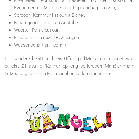
Kreativitéit, Konscht a Bastelen no der Saison an
Evenementer (Mammendag, Pappandaag… asw…),
Sprooch, Kommunikatioun a Bicher,
Beweegung, Turnen an Austoben,
Wäerter, Participatioun,
Emotiounen a sozial Bezéiungen
Wëssenschaft an Technik
Des weidere bezitt sech eis Offer op d’Méisproochegkeet, wou
et eist Zil ass, d ‘Kanner op eng spilleresch Manéier mam
Lëtzebuergeschen a Franséischen ze familiariséieren.