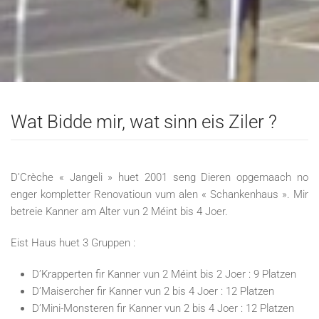
Wat Bidde mir, wat sinn eis Ziler ?
D’Crèche « Jangeli » huet 2001 seng Dieren opgemaach no
enger kompletter Renovatioun vum alen « Schankenhaus ». Mir
betreie Kanner am Alter vun 2 Méint bis 4 Joer.
Eist Haus huet 3 Gruppen :
D’Krapperten fir Kanner vun 2 Méint bis 2 Joer : 9 Platzen
D’Maisercher fir Kanner vun 2 bis 4 Joer : 12 Platzen
D’Mini-Monsteren fir Kanner vun 2 bis 4 Joer : 12 Platzen