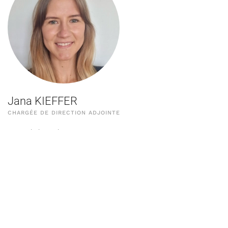
Jana KIEFFER
CHARGÉE DE DIRECTION ADJOINTE
1, rue de la Redoute
L-2416 Howald
EMAIL
(+352) 36 08 08 7811
SECRÉTARIAT STRUCTURES D'ACCUEIL